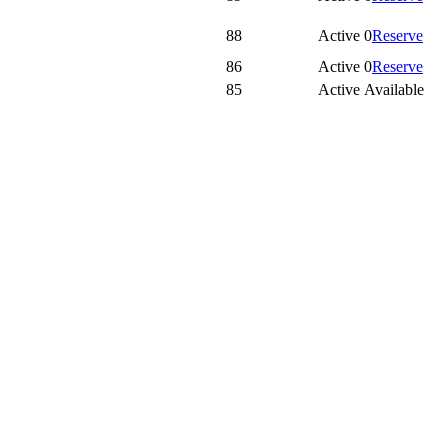
88
Active
0
Reserve
86
Active
0
Reserve
85
Active
Available
ا