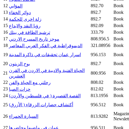
12
892.70
Book
المؤابي
13
892.7
Book
دوائر الخفاء
14
892.7
Book
زلة اخرى للحكمة
15
892.09
Book
رؤيا النقد والابداع
16
333.79
Book
ترشيد الطاقة في بيتك
17
808.956.5
Book
موجز تاريخ المسرح الاردني
18
321.08956
Book
الديموقراطية في الفكر العربي المعاصر
Book
956.153
اسرار عمان تحقيقات في ذاكرة المدينة
19
20
892.7
Book
بوح الزيتون
الحياة الفنية والادبية في الاردن في القرن
21
800.956
Book
العشرين
22
808.02
Book
رحلتي مع الحياة والفن
23
812.02
Book
حزات الصبا
24
813.1956
Book
القصة القصيرة ( في فلسطين والأردن)
Book
956.512
أكتشاف حضارات الزرقاء ( الأزرق)
25
Magazin
813.9282
السيارة الحمراء
26
Newslett
Book
956.511
عمان في ماضيها وحاضرها
27