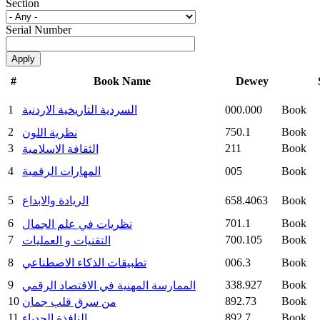
Section
Serial Number
#
Book Name
Dewey
Book
000.000
السردية التاريخية الاردنية
1
2
750.1
Book
نظرية اللون
3
211
Book
الثقافة الاسلامية
Book
005
المهارات الرقمية
4
Book
658.4063
الريادة والابداع
5
6
701.1
Book
نظريات في علم الجمال
7
700.105
Book
التقنيات و العمليات
Book
006.3
تطبيقات الذكاء الاصطناعي
8
9
338.927
Book
الممارسة المهنية في الاقتصاد الرقمي
10
892.73
Book
من سرق قلب جمان
11
892.7
Book
النافذة الحدباء