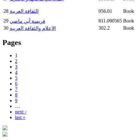
Book
956.01
الثقافة العربية
28
29
811.090565
Book
فريسة أبي ماضي
30
302.2
Book
الاعلام والثقافة العربية
Pages
1
2
3
4
5
6
7
8
9
…
next ›
last »