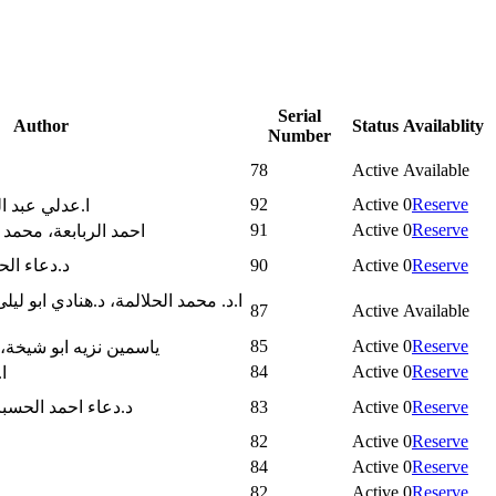
Serial
Author
Status
Availablity
Number
78
Active
Available
92
Active
0
Reserve
ا.عدلي عبد ال
91
Active
0
Reserve
احمد الربابعة، محمد 
Reserve
0
Active
90
د.دعاء ال
ا.د. محمد الحلالمة، د.هنادي ابو ليل
87
Active
Available
85
Active
0
Reserve
ياسمين نزيه ابو شيخة،
84
Active
0
Reserve
ا
Reserve
0
Active
83
د.دعاء احمد الحسبا
82
Active
0
Reserve
84
Active
0
Reserve
82
Active
0
Reserve