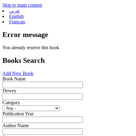
Skip to main content
عربي
English
Français
Error message
You already reserve this book
Books Search
Add New Book
Book Name
Dewey
Category
Publication Year
Author Name