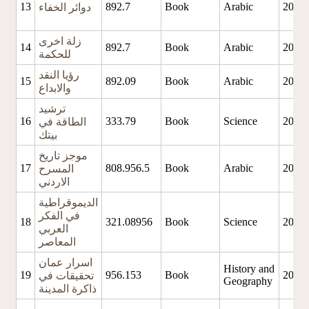
13
892.7
Book
Arabic
2018
دوائر الخفاء
زلة اخرى
14
892.7
Book
Arabic
2021
للحكمة
رؤيا النقد
15
892.09
Book
Arabic
2021
والابداع
ترشيد
16
333.79
Book
Science
2021
الطاقة في
بيتك
موجز تاريخ
17
808.956.5
Book
Arabic
2021
المسرح
الاردني
الديموقراطية
في الفكر
18
321.08956
Book
Science
2021
العربي
المعاصر
اسرار عمان
History and
19
956.153
Book
2021
تحقيقات في
Geography
ذاكرة المدينة