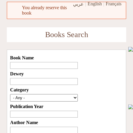
Skip to main content
English
Français
عربي
You already reserve this
book
Error message
Books Search
Book Name
Dewey
Category
Publication Year
Author Name