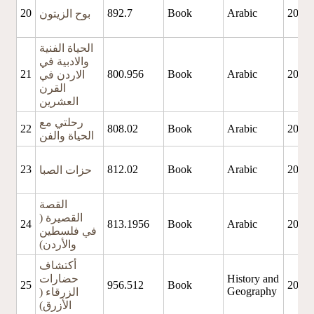
20
892.7
Book
Arabic
2019
بوح الزيتون
الحياة الفنية
والادبية في
21
800.956
Book
Arabic
2021
الاردن في
القرن
العشرين
رحلتي مع
22
808.02
Book
Arabic
2021
الحياة والفن
23
812.02
Book
Arabic
2019
حزات الصبا
القصة
القصيرة (
24
813.1956
Book
Arabic
2021
في فلسطين
والأردن)
أكتشاف
History and
حضارات
25
956.512
Book
2021
Geography
الزرقاء (
الأزرق)