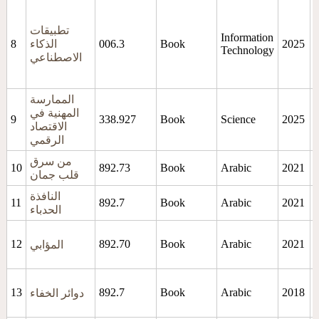
ء
تطبيقات
Information
2025
Book
006.3
الذكاء
8
Technology
د
الاصطناعي
ر
الممارسة
ء
المهنية في
9
338.927
Book
Science
2025
الاقتصاد
الرقمي
من سرق
10
892.73
Book
Arabic
2021
قلب جمان
النافذة
11
892.7
Book
Arabic
2021
الحدباء
12
892.70
Book
Arabic
2021
المؤابي
13
892.7
Book
Arabic
2018
دوائر الخفاء
م