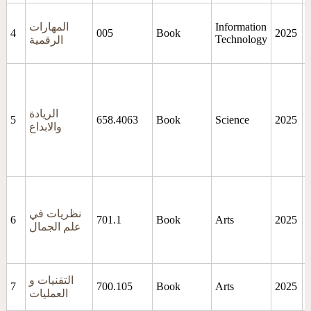
ء
Information
المهارات
4
005
Book
2025
Technology
الرقمية
د
،
ي
ى
الريادة
5
658.4063
Book
Science
2025
ة
والابداع
ة
و
نظريات في
6
701.1
Book
Arts
2025
علم الجمال
التقنيات و
7
700.105
Book
Arts
2025
ه
العمليات
ة