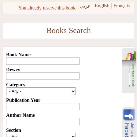
Skip to main content
English
Français
عربي
Error message
You already reserve this book
Books Search
Book Name
Dewey
Category
Publication Year
Author Name
Section