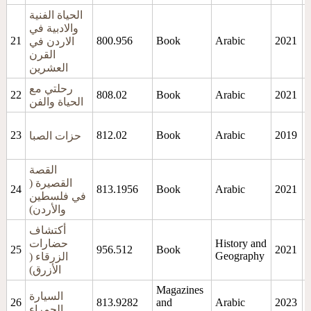
الحياة الفنية
والادبية في
21
800.956
Book
Arabic
2021
الاردن في
القرن
العشرين
رحلتي مع
22
808.02
Book
Arabic
2021
م
الحياة والفن
23
812.02
Book
Arabic
2019
حزات الصبا
القصة
القصيرة (
24
813.1956
Book
Arabic
2021
ه
في فلسطين
والأردن)
أكتشاف
د
History and
حضارات
25
956.512
Book
2021
Geography
الزرقاء (
الأزرق)
Magazines
السيارة
26
813.9282
and
Arabic
2023
الحمراء