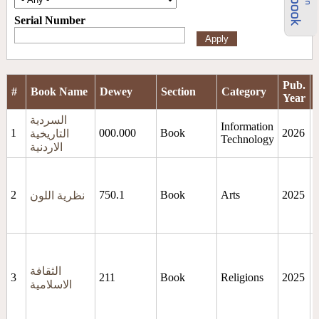
Serial Number
Pub.
#
Book Name
Dewey
Section
Category
Year
السردية
Information
1
000.000
Book
2026
التاريخية
Technology
الاردنية
2
750.1
Book
Arts
2025
،
نظرية اللون
ة
،
الثقافة
3
211
Book
Religions
2025
،
الاسلامية
ة